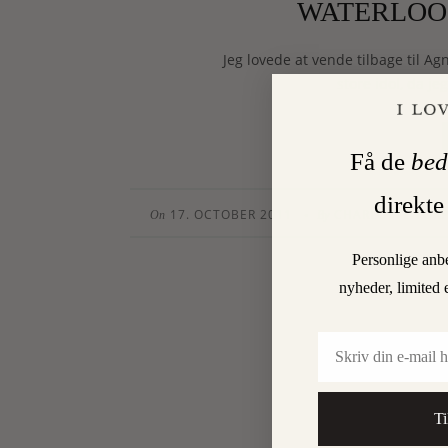
WATERLOO 
Jeg lovede at vende tilbage til Ag
store idol, da jeg
Få de
bed
direkte
17. OCTOBER 2011
CHARLOTTE TOR
•
On
By
Personlige anb
nyheder, limited 
Email
Ti