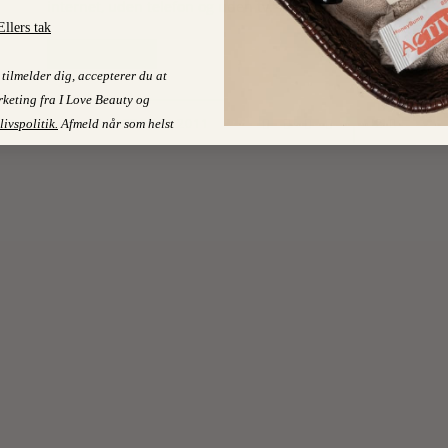
internet, uden telefon og uden tv. Til…
Ellers tak
LÆS MERE
tilmelder dig, accepterer du at
keting fra I Love Beauty og
2
10. OCTOBER 2011
livspolitik
.
Afmeld når som helst
On