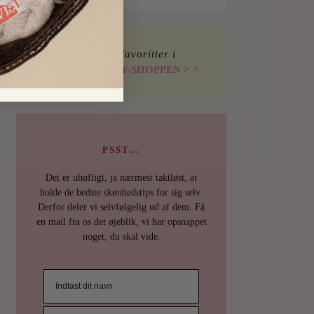
Find mine favoritter i
I LOVE BEAUTY-SHOPPEN > >
PSST…
Det er uhøfligt, ja nærmest taktløst, at
holde de bedste skønhedstips for sig selv.
Derfor deler vi selvfølgelig ud af dem. Få
en mail fra os det øjeblik, vi har opsnappet
noget, du skal vide.