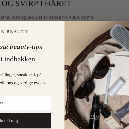
OG SVIRP I HÅRET
netha Fältskog, jep, det er hende fra ABBA, og mit
 var lille. Jeg ville være hende,…
LÆS MERE
ste beauty-tips
 i indbakken
2
PEGAARD
efalinger, sneakpeak på
editions og særlige events
SKØNHED
INDRØMMET, JEG HAR
VÆRET PÅ FERIE
lmeld mig
… i to uger, i et fantastisk hus på Mallorca, uden