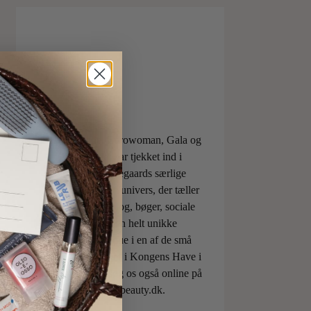
ELLE, Vogue, Eurowoman, Gala og
Aftonbladet har tjekket ind i
Charlotte Torpegaards særlige
ILOVEBEAUTYunivers, der tæller
både skønhedsblog, bøger, sociale
medier og den helt unikke
skønhedsboutique i en af de små
berømte pavilloner i Kongens Have i
København. Besøg os også online på
shop.ilovebeauty.dk.