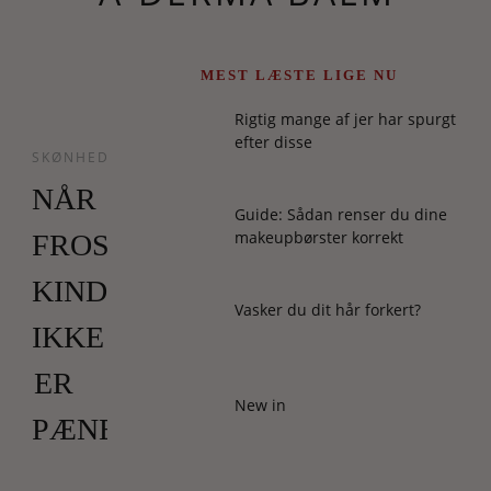
MEST LÆSTE LIGE NU
Rigtig mange af jer har spurgt
efter disse
SKØNHED
NÅR
Guide: Sådan renser du dine
makeupbørster korrekt
FROSTBIDTE
KINDER
Vasker du dit hår forkert?
IKKE
ER
New in
PÆNE
Én