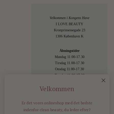
Velkommen i Kongens Have
I LOVE BEAUTY
Kronprinsessegade 23
1306 København K
Åbningstider
Mandag 11.00-17.30
Tirsdag 11.00-17.30
Onsdag 11.00-17.30
Torsdag 11.00-17.30
Fredag 11.00-17.30
Velkommen
Lørdag 11.00-15.00
Besøg os også online på
shop.ilovebeauty.dk
Er det vores onlineshop med det bedste
indenfor
clean beauty, du leder efter?