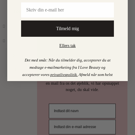
Email
Find mine favoritter i
TORPEGAARD
I LOVE BEAUTY-SHOPPEN > >
Tilmeld mig
Ellers tak
PSST…
5
Det med småt: Når du tilmelder dig, accepterer du at
Det er uhøfligt, ja nærmest taktløst, at
modtage e-mailmarketing fra I Love Beauty og
holde de bedste skønhedstips for sig selv.
accepterer vores
privatlivspolitik
.
Afmeld når som helst
Derfor deler vi selvfølgelig ud af dem. Få
en mail fra os det øjeblik, vi har opsnappet
noget, du skal vide.