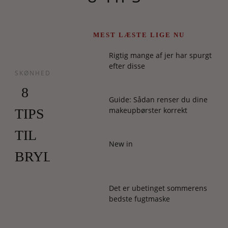
MEST LÆSTE LIGE NU
Rigtig mange af jer har spurgt
efter disse
SKØNHED
8
Guide: Sådan renser du dine
makeupbørster korrekt
TIPS
TIL
New in
BRYLLUPSMAKEUP
Står
Det er ubetinget sommerens
du
bedste fugtmaske
og
skal