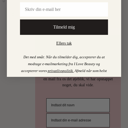
Email
Find mine favoritter i
0
I LOVE BEAUTY-SHOPPEN > >
Tilmeld mig
Ellers tak
PSST…
Det med småt: Når du tilmelder dig, accepterer du at
Det er uhøfligt, ja nærmest taktløst, at
modtage e-mailmarketing fra I Love Beauty og
holde de bedste skønhedstips for sig selv.
accepterer vores
privatlivspolitik
.
Afmeld når som helst
Derfor deler vi selvfølgelig ud af dem. Få
en mail fra os det øjeblik, vi har opsnappet
noget, du skal vide.