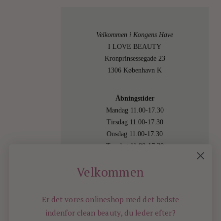
Velkommen i Kongens Have
I LOVE BEAUTY
Kronprinsessegade 23
1306 København K
Åbningstider
Mandag 11.00-17.30
Tirsdag 11.00-17.30
Onsdag 11.00-17.30
Torsdag 11.00-17.30
Fredag 11.00-17.30
Velkommen
Lørdag 11.00-15.00
Besøg os også online på
shop.ilovebeauty.dk
Er det vores onlineshop med det bedste
indenfor
clean beauty, du leder efter?