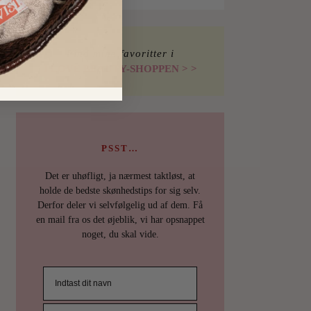
Find mine favoritter i
I LOVE BEAUTY-SHOPPEN > >
PSST…
Det er uhøfligt, ja nærmest taktløst, at
holde de bedste skønhedstips for sig selv.
Derfor deler vi selvfølgelig ud af dem. Få
en mail fra os det øjeblik, vi har opsnappet
noget, du skal vide.