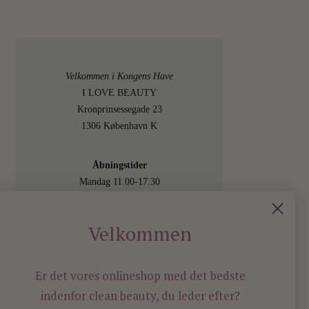
Velkommen i Kongens Have
I LOVE BEAUTY
Kronprinsessegade 23
1306 København K
Åbningstider
Mandag 11.00-17.30
Tirsdag 11.00-17.30
Onsdag 11.00-17.30
Velkommen
Torsdag 11.00-17.30
Fredag 11.00-17.30
Lørdag 11.00-15.00
Er det vores onlineshop med det bedste
Besøg os også online på
indenfor
clean beauty, du leder efter?
shop.ilovebeauty.dk