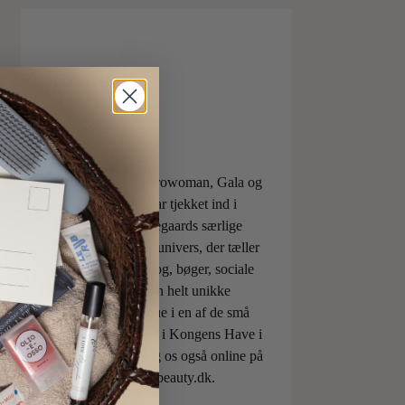
ELLE, Vogue, Eurowoman, Gala og
Aftonbladet har tjekket ind i
Charlotte Torpegaards særlige
ILOVEBEAUTYunivers, der tæller
både skønhedsblog, bøger, sociale
medier og den helt unikke
skønhedsboutique i en af de små
berømte pavilloner i Kongens Have i
København. Besøg os også online på
shop.ilovebeauty.dk.