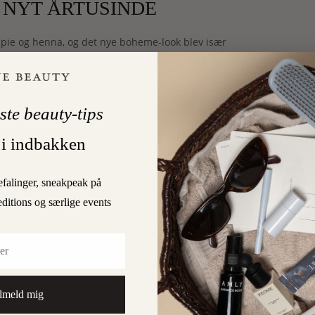
T NYT ÅRTUSINDE
ppie og henna, og det nye boheme-look blev især
m Jane Birkin, der fik en Hermès-taske opkaldt…
LÆS MERE
ste beauty-tips
 i indbakken
0
RD
efalinger, sneakpeak på
editions og særlige events
lmeld mig