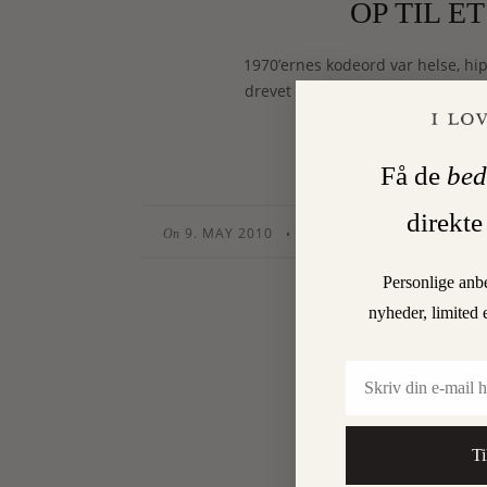
OP TIL E
1970’ernes kodeord var helse, hi
drevet frem af smukke kvinder so
Få de
bed
direkte
9. MAY 2010
CHARLOTTE TORPEGAA
•
On
By
Personlige anb
nyheder, limited 
Email
Ti